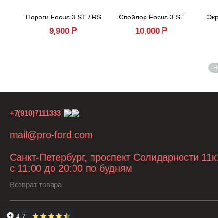
Пороги Focus 3 ST / RS
Спойлер Focus 3 ST
Экр
Р
Р
9,900
10,000
Н
+7(910)7111333
mail@pro-ford.com
Санкт-Петербург, проспект Солидарности 11к
с 11:00 до 20:00 по будням
Возврат товара