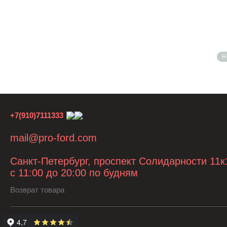
Н
+7(910)7111333
mail@pro-ford.com
Санкт-Петербург, проспект Солидарности 11к
с 11:00 до 20:00 по будням
Возврат товара