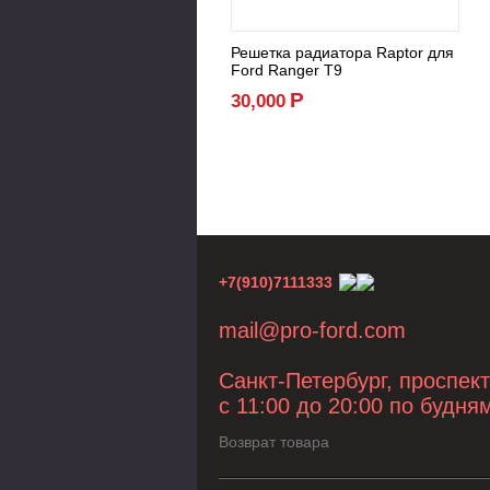
Решетка радиатора Raptor для
Ford Ranger T9
Р
30,000
+7(910)7111333
mail@pro-ford.com
Санкт-Петербург, проспек
с 11:00 до 20:00 по будня
Возврат товара