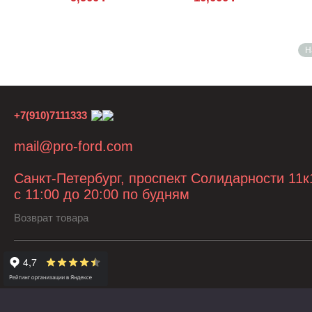
Н
+7(910)7111333
mail@pro-ford.com
Санкт-Петербург, проспект Солидарности 11к
с 11:00 до 20:00 по будням
Возврат товара