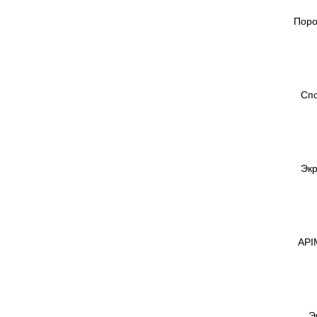
Поро
Спо
Экр
API
Э