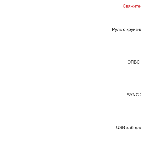
Свяжите
Руль с круиз-
ЭПВС 
SYNC 2
USB хаб дл