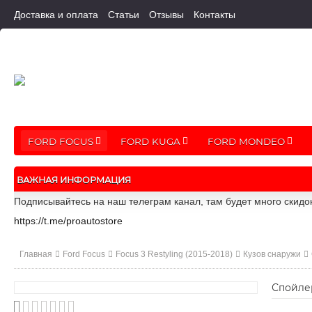
Доставка и оплата
Статьи
Отзывы
Контакты
FORD FOCUS
FORD KUGA
FORD MONDEO
ВАЖНАЯ ИНФОРМАЦИЯ
Подписывайтесь на наш телеграм канал, там будет много скидо
https://t.me/proautostore
Главная
Ford Focus
Focus 3 Restyling (2015-2018)
Кузов снаружи
Спойлер