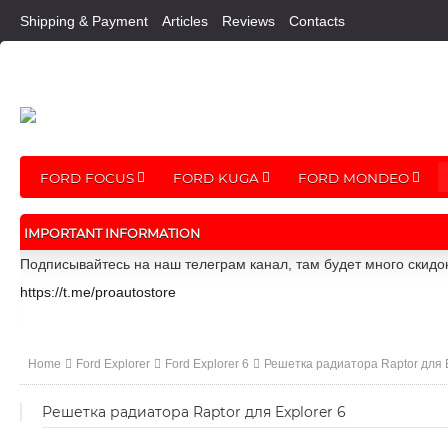
Shipping & Payment
Articles
Reviews
Contacts
FORD FOCUS
FORD KUGA
FORD MONDEO
IMPORTANT INFORMATION
Подписывайтесь на наш телеграм канал, там будет много скидо
https://t.me/proautostore
Home
Ford Explorer
Ford Explorer 6
Решетка радиатора Raptor для E
Решетка радиатора Raptor для Explorer 6