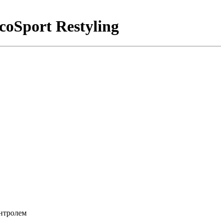
oSport Restyling
нтролем