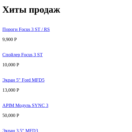
Хиты продаж
Пороги Focus 3 ST / RS
9,900
Р
Спойлер Focus 3 ST
10,000
Р
Экран 5" Ford MFD5
13,000
Р
APIM Модуль SYNC 3
50,000
Р
Экран 3,5" MFD3