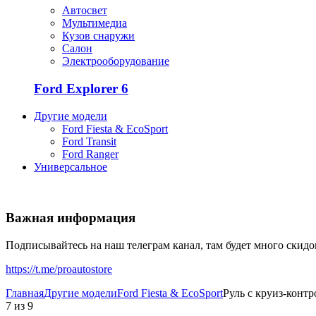
Автосвет
Мультимедиа
Кузов снаружи
Салон
Электрооборудование
Ford Explorer 6
Другие модели
Ford Fiesta & EcoSport
Ford Transit
Ford Ranger
Универсальное
Важная информация
Подписывайтесь на наш телеграм канал, там будет много скид
https://t.me/proautostore
Главная
Другие модели
Ford Fiesta & EcoSport
Руль с круиз-контр
7
из
9