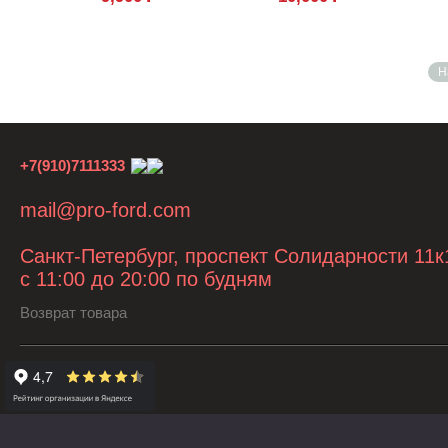
Н
+7(910)7111333
mail@pro-ford.com
Санкт-Петербург, проспект Солидарности 11к
с 11:00 до 20:00 по будням
Возврат товара