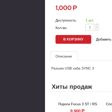
Р
1,000
Доступность:
1 шт.
+
Кол-во:
−
Добавить 
Описание
Разъем USB хаба SYNC 3
Хиты продаж
Пороги Focus 3 ST / RS
Спо
Р
9,900