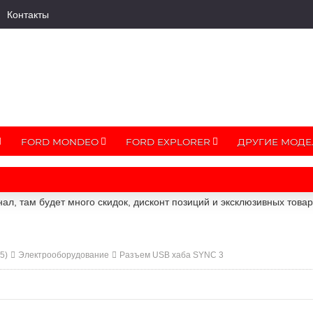
Контакты
FORD MONDEO
FORD EXPLORER
ДРУГИЕ МОДЕ
ал, там будет много скидок, дисконт позиций и эксклюзивных това
5)
Электрооборудование
Разъем USB хаба SYNC 3