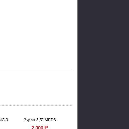
NC 3
Экран 3,5" MFD3
Кнопка круиз-контроля Focus 3 и Kuga 2
Р
Р
2,000
10,000