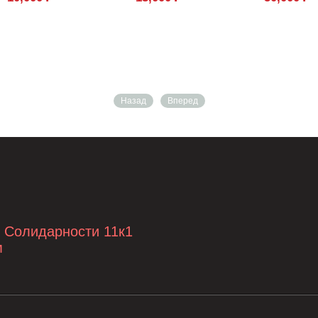
Назад
Вперед
т Солидарности 11к1
м