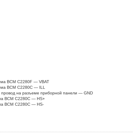
зъема BCM C2280F — VBAT
ъема BCM C2280С — ILL
ый провод на разъеме приборной панели — GND
ъема BCM C2280С — HS+
ема BCM C2280С — HS-