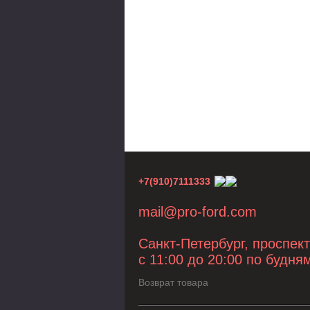
+7(910)7111333
mail@pro-ford.com
Санкт-Петербург, проспек
с 11:00 до 20:00 по будня
Возврат товара