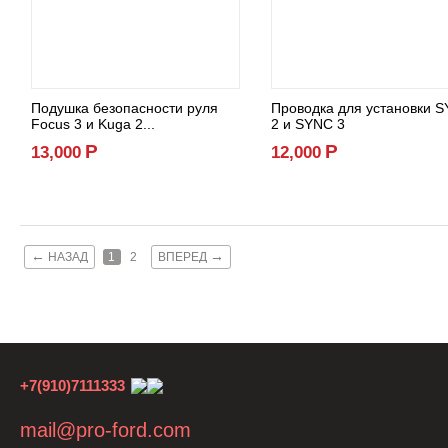
Подушка безопасности руля
Проводка для установки 
Focus 3 и Kuga 2...
2 и SYNC 3
Р
Р
13,000
12,000
←
→
НАЗАД
1
2
ВПЕРЕД
+7(910)7111333
mail@pro-ford.com