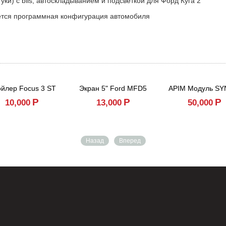
уки) с blis, автоскладыванием и подсветкой для Форд Куга 2
ется программная конфигурация автомобиля
йлер Focus 3 ST
Экран 5" Ford MFD5
APIM Модуль SY
Р
Р
Р
10,000
13,000
50,000
Назад
Вперед