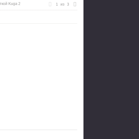
ткой Kuga 2
1
из
3