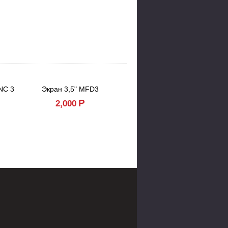
NC 3
Экран 3,5" MFD3
Кнопка круиз-контроля Focus 3 и Kuga 2
Р
Р
2,000
10,000