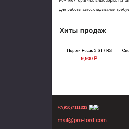
Комплект оригинальных зеркал (2 шт
Для работы автоскладывания требу
Хиты продаж
Пороги Focus 3 ST / RS
Спо
Р
9,900
+7(910)7111333
mail@pro-ford.com