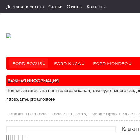
Доставка и оплата
Статьи
Отзывы
Контакты
FORD FOCUS
FORD KUGA
FORD MONDEO
ВАЖНАЯ ИНФОРМАЦИЯ
Подписывайтесь на наш телеграм канал, там будет много скидо
https://t.me/proautostore
Главная
Ford Focus
Focus 3 (2011-2015)
Кузов снаружи
Клыки пе
Клыки п