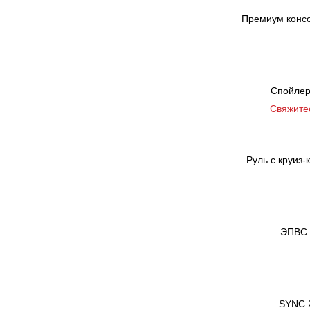
Премиум консо
Спойлер 
Свяжите
Руль с круиз-
ЭПВС 
SYNC 2