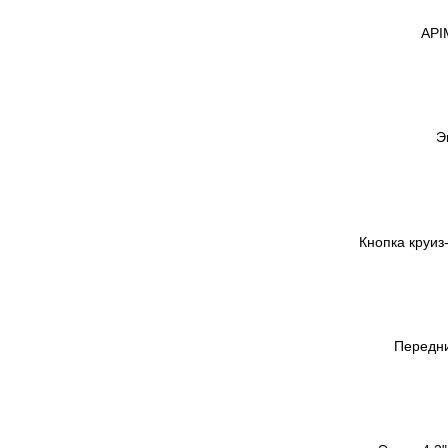
API
Э
Кнопка круиз
Передни