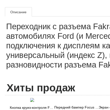
Описание
Переходник с разъема Fakr
автомобилях Ford (и Merce
подключения к дисплеям ка
универсальный (индекс Z),
разновидности разъема Fak
Хиты продаж
3
Передний бампер Focus 3 ST
Кнопка круиз-контроля Focus 3 и Kuga 2