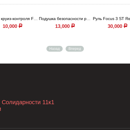
Кнопка круиз-контроля Focus 3 Restyling и ...
Подушка безопасности руля Focus 3 и Kuga 2...
Руль Focus 3 ST Re
10,000
13,000
30,000
Р
Р
Р
Назад
Вперед
т Солидарности 11к1
м