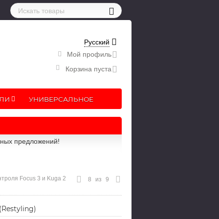
Русский
Мой профиль
Корзина пуста
ЛИ
УНИВЕРСАЛЬНОЕ
рных предложений!
нтроля Focus 3 и Kuga 2
8
из
9
Restyling)