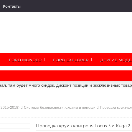
Контакты
FORD MONDEO
FORD EXPLORER
ДРУГИЕ МОДЕ
ал, там будет много скидок, дисконт позиций и эксклюзивных това
 (2015-2018)
Системы безопасности, охраны и помощи
Проводка круиз-ко
Проводка круиз-контроля Focus 3 и Kuga 2 (