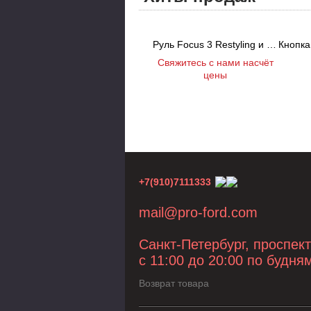
Руль Focus 3 Restyling и Kuga 2 Restyling
Свяжитесь с нами насчёт
цены
+7(910)7111333
mail@pro-ford.com
Санкт-Петербург, проспек
с 11:00 до 20:00 по будня
Возврат товара