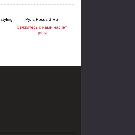
styling
Руль Focus 3 RS
Проводка круиз-контроля Focus 3 и Kuga 2 (...
2,500
Свяжитесь с нами насчёт
Р
цены