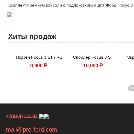
Комплект премиум консоли с подлокотником для Форд Фокус 3 
Хиты продаж
Пороги Focus 3 ST / RS
Спойлер Focus 3 ST
Экр
Р
Р
9,900
10,000
Н
+7(910)7111333
mail@pro-ford.com