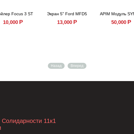
йлер Focus 3 ST
Экран 5" Ford MFD5
APIM Модуль SY
Р
Р
Р
10,000
13,000
50,000
Назад
Вперед
т Солидарности 11к1
м