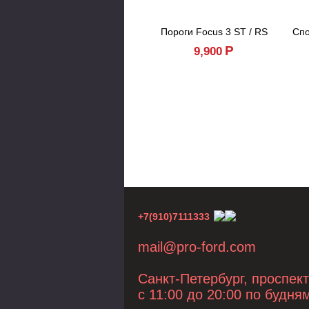
Пороги Focus 3 ST / RS
Спо
Р
9,900
+7(910)7111333
mail@pro-ford.com
Санкт-Петербург, проспек
с 11:00 до 20:00 по будня