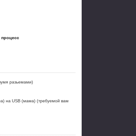
т процесс
вумя разьемами)
па) на USB (мама) (требуемой вам