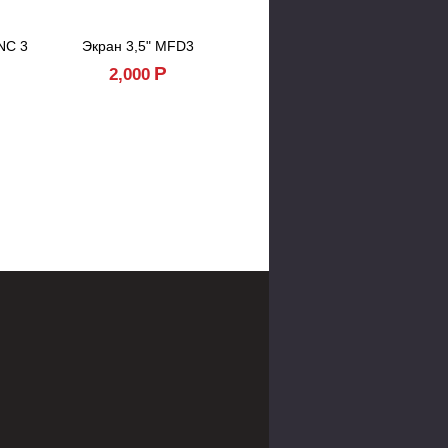
NC 3
Экран 3,5" MFD3
Кнопка круиз-контроля Focus 3 и Kuga 2
Р
Р
2,000
10,000