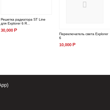
Решетка радиатора ST Line
для Explorer 6 R...
Р
30,000
Переключатель света Explorer
6
Р
10,000
App)